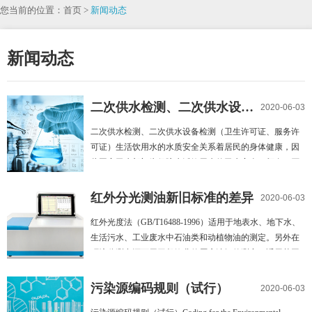
您当前的位置：首页 >
新闻动态
新闻动态
二次供水检测、二次供水设备检测
2020-06-03
二次供水检测、二次供水设备检测（卫生许可证、服务许
可证）生活饮用水的水质安全关系着居民的身体健康，因
此国家卫生部门为保障生活饮用水的卫生安全，颁布了严
格的法规来加强生活饮用水水质监测管理。各项法规对各
类供水尤其是二次供水设施的水质采样点位置、检验项目
红外分光测油新旧标准的差异
2020-06-03
及监测频率等都有明确要求。 二次供水检测要求国家卫生
红外光度法（GB/T16488-1996）适用于地表水、地下水、
部门明确规定：供水责任单位应定期检验水质并登记检验
生活污水、工业废水中石油类和动植物油的测定。另外在
结果，水质检验工作，应当由具有检验资质的第三方承
环境监测中还可用于餐饮业的厨房油烟的测定，适用范围
担。1.采
相当广泛。该标准于 1996 年颁布，2012 年进行了第 1 次
修订，于2012年02月29日由环保部正式发布HJ 637-
污染源编码规则（试行）
2020-06-03
2012《水质 石油类和动植物油类的测定 红外分光光度法》