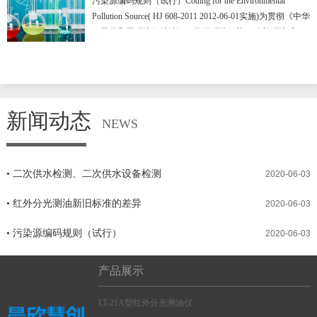
污染源编码规则（试行）Coding for the Environmental
（旧标准），采用四氯化碳作为萃取剂。环保部于2018年
Pollution Source( HJ 608-2011 2012-06-01实施)为贯彻《中华
10月10日发布《
人民共和国环境保护法》，防治环境污染，改善环境质
量，实现对污染源标识和表示的规范化，制定本标准。本
标准规定了全国污染源的编码规则。本标准适用于全国环
境污染源管理工作中的信息处理和信息交换。本标准为首
次发布。
新闻动态
NEWS
• 二次供水检测、二次供水设备检测
2020-06-03
• 红外分光测油新旧标准的差异
2020-06-03
• 污染源编码规则（试行）
2020-06-03
产品展示
LT-21A型红外分光测油仪